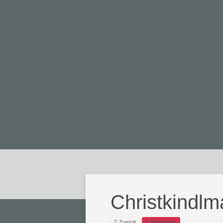
Christkindlm
Zurück
Musikreise