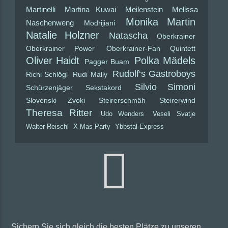
Martinelli
Martina Kuwai
Meilenstein
Melissa
Monika Martin
Naschenweng
Modrijiani
Natalie Holzner
Natascha
Oberkrainer
Oberkrainer Power
Oberkrainer-Fan Quintett
Oliver Haidt
Polka Mädels
Pagger Buam
Rudolf‘s Gastroboys
Richi Schlögl
Rudi Mally
Silvio Simoni
Schürzenjäger
Sekstakord
Slovenski Zvoki
Steirerschmäh
Steirerwind
Theresa Ritter
Udo Wenders
Veseli Svatje
Walter Reischl
X-Mas Party
Ybbstal Express
Sichern Sie sich gleich die besten Plätze zu unseren