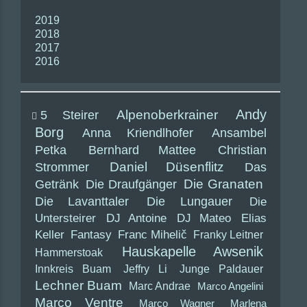
2019
2018
2017
2016
Andy
5 Steirer
Alpenoberkrainer
Borg
Anna Kriendlhofer
Ansambel
Petka
Bernhard Mattee
Christian
Daniel Düsenflitz
Strommer
Das
Die Granaten
Getränk
Die Draufgänger
Die Lavanttaler
Die Lungauer
Die
Untersteirer
DJ Antoine
DJ Mateo
Elias
Keller
Fantasy
Franc Mihelič
Franky Leitner
Hauskapelle Awsenik
Hammerstoak
Innkreis Buam
Jeffry Li
Junge Paldauer
Lechner Buam
Marc Andrae
Marco Angelini
Marco Ventre
Marco Wagner
Marlena